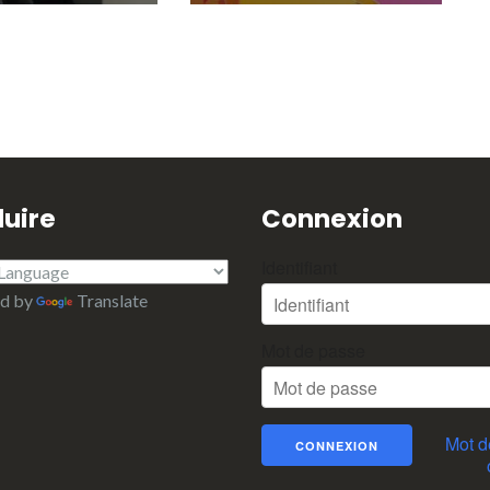
uire
Connexion
Identifiant
d by
Translate
Mot de passe
Mot d