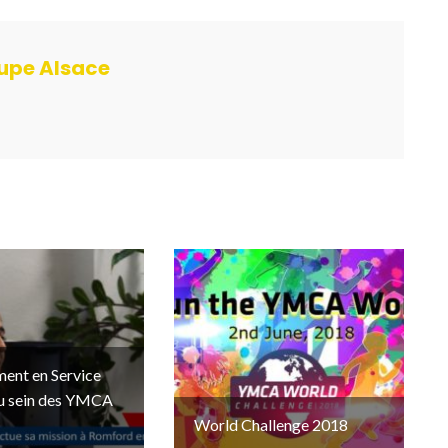
pe Alsace
ent en Service
au sein des YMCA
World Challenge 2018