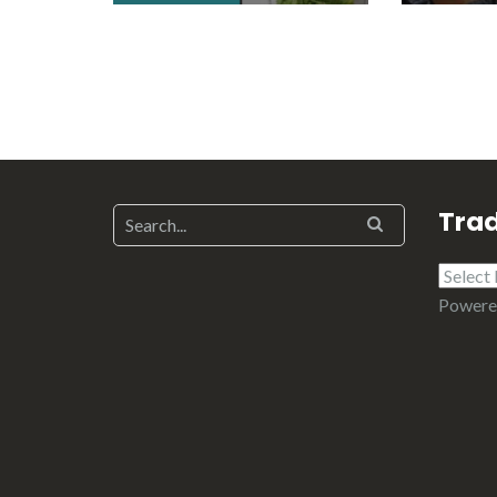
Trad
Powere