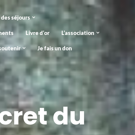
 des séjours
ments
Livre d’or
L’association
soutenir
Je fais un don
cret du